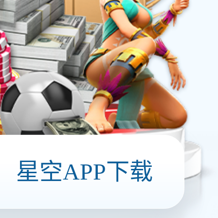
服务响应及时
据看板分类
遇到功能问题，平台支持团队响应非常快，几
都方便。
分钟内就能搞定，体验很好。