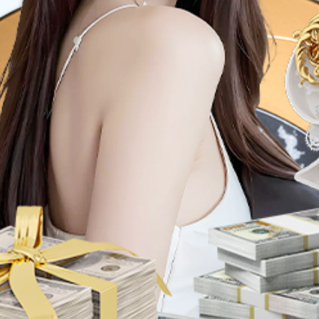
入口 App ·
据刷新、赛况追踪与多端同步
流畅，轻松满足专业观赛与数据分