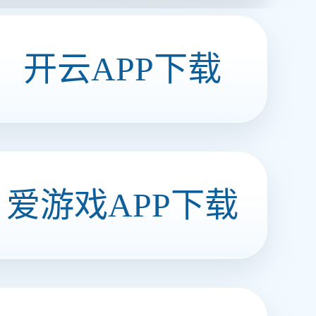
的技术承诺与专业水平。
75%
用户增长率（年）
华体会·官方版网站登录入口
华体会·官方版网站登录入口-华体会(中国) ✅eson推荐🌈
2026好运滚滚」【官方授权】✅ 成立于2003年9月，注