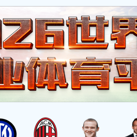
下载App
公司简介
体育
方版网站登录入口 · 值得信赖的
入口 专注于构建一个以赛事内容、数据服务与智能分析为核心
多终端互动体验。平台以稳定技术架构和合规体系赢得市场认可，
登录入口用户喜爱。
以信任构建口碑
数据传输流程，通过部署
所有服务均基于合规化机
问与高并发下的稳定运行，全
致力于构建高可信度生态
牌形象。