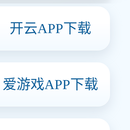
互不相让而爆发多起争议，从起步时的碰撞
氛围和战术执行。如今，相似的积分格局再
有。一方面，他需要确保汉密尔顿的争冠势
，防止这位年轻车手因压力而产生过激反
平竞争”原则，但眼下的关键是如何在正赛
，当两位车手在同一圈进站时，谁获得优先
些细节都可能成为引爆内部矛盾的导火索。
术升级与心理博弈
变。梅赛德斯计划在接下来的欧洲赛季引入
道中的下压力不足问题。如果这些升级能够
那么后者完全有能力迅速追回分数。但心理
二流车手”，而汉密尔顿则要捍卫自己作为
乱局面源于两位车手均认为自己是争冠核心，