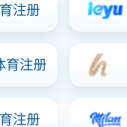
而今年的积分差距可能会让拉塞尔陷入“证明自己
斯而言，与其让内斗重现，不如将焦点转向如何
商积分——这或许才是避免混乱的最优解。
总结来看，汉密尔顿与拉塞尔的积分差距扩大已是
样的混乱局面，很大程度上取决于梅赛德斯的管
车队内部和谐比任何时候都重要。如果双方能像
催化剂，那么“内斗”反而可能成为冲刺总冠军的
个赛季的努力付诸东流。2025赛季的悬念，或