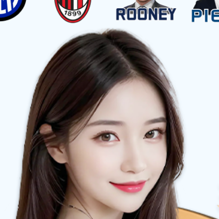
随着2025赛季F1赛程的推进，梅赛德斯车队内
尔顿与年轻队友乔治·拉塞尔之间的积分差距正在
顿凭借稳定的发挥和关键分站的出色表现，逐渐
趋势不禁让人联想到2024年那场被外界形容为“
多次发生摩擦，甚至引发车队内部紧张。如今，
蹈覆辙？